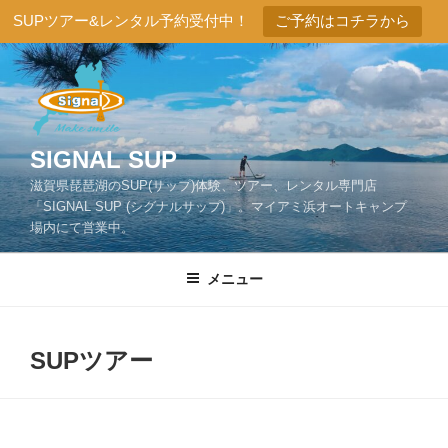
SUPツアー&レンタル予約受付中！
ご予約はコチラから
コ
ン
テ
ン
ツ
SIGNAL SUP
へ
滋賀県琵琶湖のSUP(サップ)体験、ツアー、レンタル専門店
ス
「SIGNAL SUP (シグナルサップ)」。マイアミ浜オートキャンプ
キ
場内にて営業中。
ッ
プ
メニュー
SUPツアー